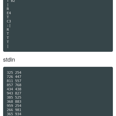
T B2

|

R

E4

T

C3

:|

R

T

T

T

|
stdin
325 254

726 447

811 557

857 768

434 438

943 827

385 525

368 883

959 254

266 981

365 934
