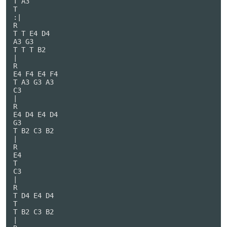
T A3

T

:|

R

T T E4 D4

A3 G3

T T T B2

|

R

E4 F4 E4 F4

T A3 G3 A3

C3

|

R

E4 D4 E4 D4

G3

T B2 C3 B2

|

R

E4

T

C3

|

R

T D4 E4 D4

T

T B2 C3 B2

|
