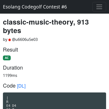
Esolang Codegolf Contest #6
classic-music-theory, 913
bytes
by
@u6606u5e03
Result
AC
Duration
1199ms
Code
[DL]
|

R

E4 D4
