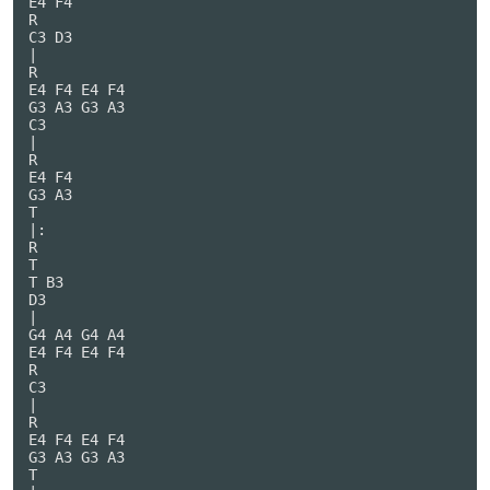
E4 F4

R

C3 D3

|

R

E4 F4 E4 F4

G3 A3 G3 A3

C3

|

R

E4 F4

G3 A3

T

|:

R

T

T B3

D3

|

G4 A4 G4 A4

E4 F4 E4 F4

R

C3

|

R

E4 F4 E4 F4

G3 A3 G3 A3

T
