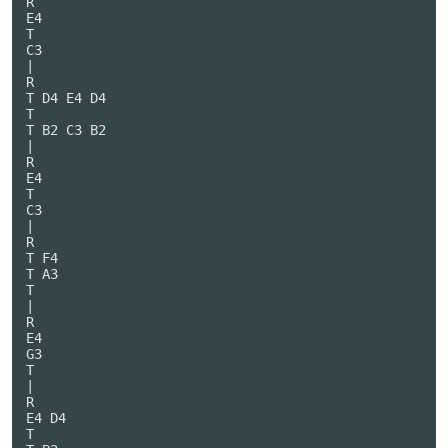
R

E4

T

C3

|

R

T D4 E4 D4

T

T B2 C3 B2

|

R

E4

T

C3

|

R

T F4

T A3

T

|

R

E4

G3

T

|

R

E4 D4

T
