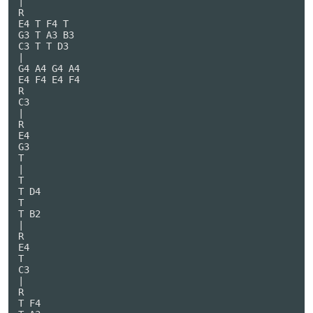
|

R

E4 T F4 T

G3 T A3 B3

C3 T T D3

|

G4 A4 G4 A4

E4 F4 E4 F4

R

C3

|

R

E4

G3

T

|

T

T D4

T

T B2

|

R

E4

T

C3

|

R

T F4
