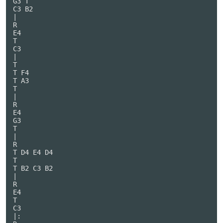
G3 T

C3 B2

|

R

E4

T

C3

|

T

T F4

T A3

T

|

R

E4

G3

T

|

R

T D4 E4 D4

T

T B2 C3 B2

|

R

E4

T

C3

|:
