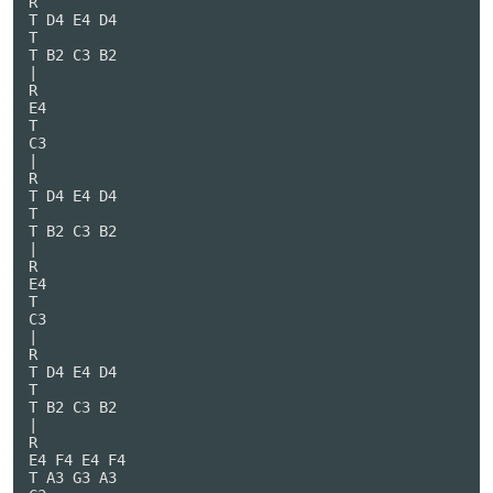
R

T D4 E4 D4

T

T B2 C3 B2

|

R

E4

T

C3

|

R

T D4 E4 D4

T

T B2 C3 B2

|

R

E4

T

C3

|

R

T D4 E4 D4

T

T B2 C3 B2

|

R

E4 F4 E4 F4

T A3 G3 A3
