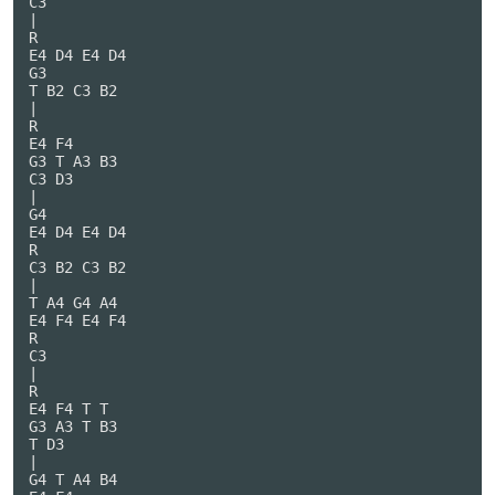
C3

|

R

E4 D4 E4 D4

G3

T B2 C3 B2

|

R

E4 F4

G3 T A3 B3

C3 D3

|

G4

E4 D4 E4 D4

R

C3 B2 C3 B2

|

T A4 G4 A4

E4 F4 E4 F4

R

C3

|

R

E4 F4 T T

G3 A3 T B3

T D3

|

G4 T A4 B4
