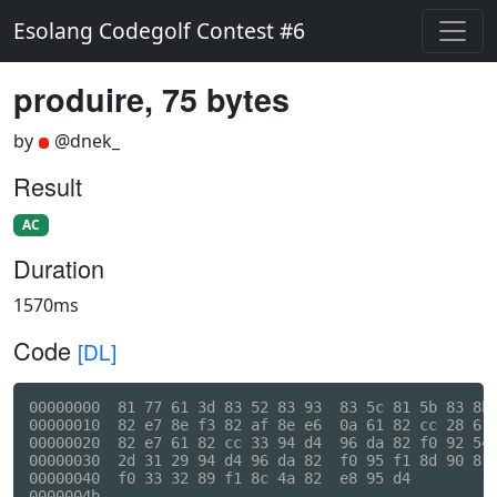
Esolang Codegolf Contest #6
produire, 75 bytes
by
@dnek_
Result
AC
Duration
1570ms
Code
[DL]
00000000  81 77 61 3d 83 52 83 93  83 5c 81 5b 83 8b 
00000010  82 e7 8e f3 82 af 8e e6  0a 61 82 cc 28 61 
00000020  82 e7 61 82 cc 33 94 d4  96 da 82 f0 92 54 
00000030  2d 31 29 94 d4 96 da 82  f0 95 f1 8d 90 81 
00000040  f0 33 32 89 f1 8c 4a 82  e8 95 d4          