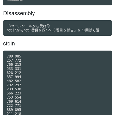
Disassembly
『a=コンソールから受け取

aの(aからaの3番目を探*2-1)番目を報告』を32回繰り返
stdin
789 985

257 772

766 213

533 331

626 212

357 994

482 582

792 297

239 538

566 223

753 554

769 614

722 771

889 895

211 218
