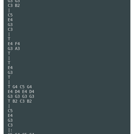
G3 G3

C3 B2

|

C5

E4

G3

C3

|

T

E4 F4

G3 A3

T

|

T

E4

G3

T

|

T G4 C5 G4

E4 D4 E4 D4

G3 G3 G3 G3

T B2 C3 B2

|

C5

E4

G3

C3

|:
