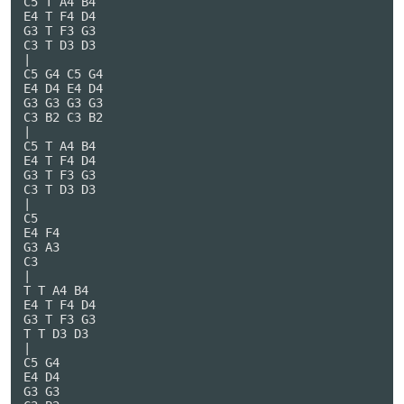
C5 T A4 B4

E4 T F4 D4

G3 T F3 G3

C3 T D3 D3

|

C5 G4 C5 G4

E4 D4 E4 D4

G3 G3 G3 G3

C3 B2 C3 B2

|

C5 T A4 B4

E4 T F4 D4

G3 T F3 G3

C3 T D3 D3

|

C5

E4 F4

G3 A3

C3

|

T T A4 B4

E4 T F4 D4

G3 T F3 G3

T T D3 D3

|

C5 G4

E4 D4

G3 G3
