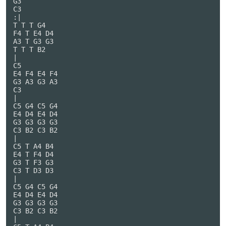
G3

C3

:|

T T T G4

F4 T E4 D4

A3 T G3 G3

T T T B2

|

C5

E4 F4 E4 F4

G3 A3 G3 A3

C3

|

C5 G4 C5 G4

E4 D4 E4 D4

G3 G3 G3 G3

C3 B2 C3 B2

|

C5 T A4 B4

E4 T F4 D4

G3 T F3 G3

C3 T D3 D3

|

C5 G4 C5 G4

E4 D4 E4 D4

G3 G3 G3 G3

C3 B2 C3 B2

|
