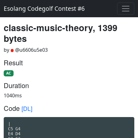
Esolang Codegolf Contest #6
classic-music-theory, 1399
bytes
by
@u6606u5e03
Result
AC
Duration
1040ms
Code
[DL]
|

C5 G4

E4 D4
