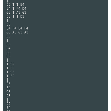
|

C5 T T B4

E4 T F4 D4

G3 T A3 G3

C3 T T D3

|

C5

E4 F4 E4 F4

G3 A3 G3 A3

C3

|

C5

E4

G3

C3

|

T G4

T D4

T G3

T B2

|

C5

E4

G3

C3

|

C5

E4
