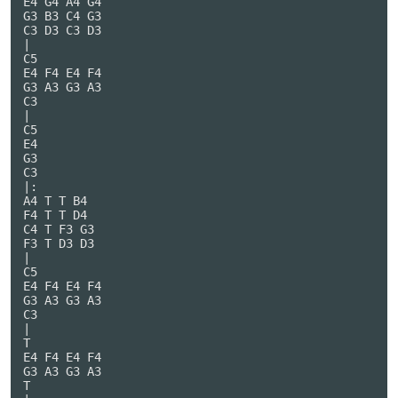
E4 G4 A4 G4

G3 B3 C4 G3

C3 D3 C3 D3

|

C5

E4 F4 E4 F4

G3 A3 G3 A3

C3

|

C5

E4

G3

C3

|:

A4 T T B4

F4 T T D4

C4 T F3 G3

F3 T D3 D3

|

C5

E4 F4 E4 F4

G3 A3 G3 A3

C3

|

T

E4 F4 E4 F4

G3 A3 G3 A3

T
