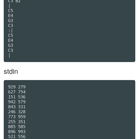
C3 B2

|

C5

E4

G3

C3

:|

C5

E4

G3

C3

|
stdin
929 279

627 754

151 536

942 579

843 331

246 328

773 959

255 351

885 585

896 993

521 556
