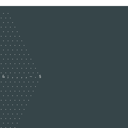
 . .

. . .

 . . .

. . . .

 . . . .

. . . . .

 . . . . .

. . . . . .

 . . . . . .

. . . . . . .

 . . . . . . .

. . . . . . . .

 . . . . . . . .

. . . . . . . . .

 & ; , , , , ~ . $

. . . . . . . . .

 . . . . . . . .

. . . . . . . .

 . . . . . . .

. . . . . . .

 . . . . . .

. . . . . .

 . . . . .

. . . . .

 . . . .

. . . .
