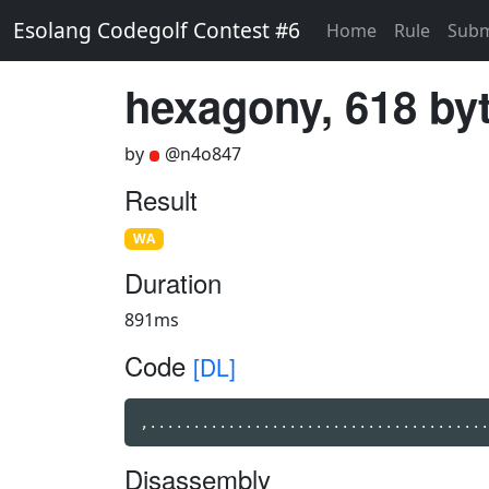
Esolang Codegolf Contest #6
Home
Rule
Subm
hexagony, 618 by
by
@n4o847
Result
WA
Duration
891ms
Code
[DL]
,.......................................
Disassembly