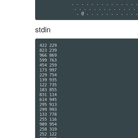
             . . . . . . . . . . . . . .
              . . . . . . . . . . . . . 
stdin
422 229

823 239

966 869

599 763

454 259

173 997

229 754

139 935

122 735

183 855

831 114

614 945

295 913

299 993

133 778

255 116

989 954

258 319

252 122
