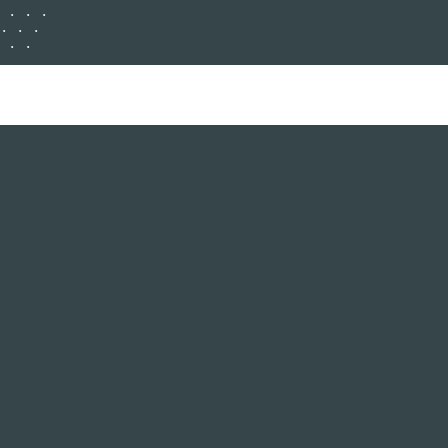
 . . .

. . .
