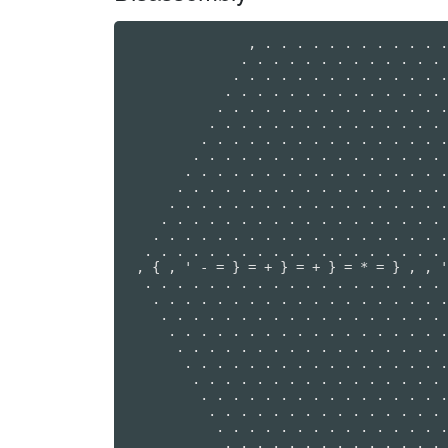
               , . . . . . . . . . . . .
              . . . . . . . . . . . . . 
             . . . . . . . . . . . . . .
            . . . . . . . . . . . . . . 
           . . . . . . . . . . . . . . .
          . . . . . . . . . . . . . . . 
         . . . . . . . . . . . . . . . .
        . . . . . . . . . . . . . . . . 
       . . . . . . . . . . . . . . . . .
      . . . . . . . . . . . . . . . . . 
     . . . . . . . . . . . . . . . . . .
    . . . . . . . . . . . . . . . . . . 
   . . . . . . . . . . . . . . . . . . .
  . . . . . . . . . . . . . . . . . . . 
 , { , ' - = } = + } = + } = * = } , , '
  . . . . . . . . . . . . . . . . . . . 
   . . . . . . . . . . . . . . . . . . .
    . . . . . . . . . . . . . . . . . . 
     . . . . . . . . . . . . . . . . . .
      . . . . . . . . . . . . . . . . . 
       . . . . . . . . . . . . . . . . .
        . . . . . . . . . . . . . . . . 
         . . . . . . . . . . . . . . . .
          . . . . . . . . . . . . . . . 
           . . . . . . . . . . . . . . .
            . . . . . . . . . . . . . . 