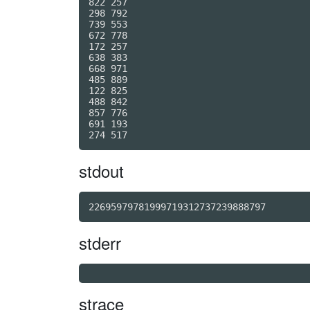
822 257

298 792

739 553

672 778

172 257

638 383

668 971

485 889

122 825

488 842

857 776

691 193

stdout
22695979781999719312737239888797
stderr
strace