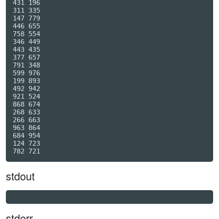
431 196

311 335

147 779

446 655

758 554

346 449

443 435

377 657

791 348

599 976

199 893

492 942

921 524

868 674

268 633

266 663

963 864

684 954

124 723

stdout
stderr