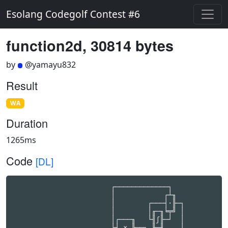
Esolang Codegolf Contest #6
function2d, 30814 bytes
by
@yamayu832
Result
WA
Duration
1265ms
Code
[DL]
                        ┌─────────────┐
                        │            ┌┴╖
                        │        ┌───┤·╟─┐
                        │        │╓─╖╘╤╝ │
                        │┌───╖   └╢ʃ╟─┘  │
                        └┤ × ╟──┐ ╙┬╜    │
                         ╘═╤═╝╔═╧╗┌┴╖┌──╖│
           ┌───────────────┴┐ ║21║│×╟┤>>╟┘
  ┌────────┴─────┐          │ ╚═╤╝╘╤╝╘╤═╝
  │┌──╖ ╔══╗     │         ┌┴╖  └──┘  │
┌─┴┤<<╟─╢−1║   ┌─┴─╖┌──────┤·╟───────┐│
│  ╘═╤╝ ╚══╝ ┌─┤ · ╟┴─────┐╘╤╝       ├┘
│  ┌─┴─┐     │ ╘═╤═╝╔════╗│ │        │
│  │   ├────┬┘   │  ║ 21 ║│ │        │
│  └───┘   ┌┴┐ ┌─┘  ╚══╤═╝│ │        │
│┌──╖╔══╗  └┬┘ │┌──╖┌──┴─╖│ │        │
└┤<<╟╢−1║ ┌─┴┐ └┤>>╟┤ << ║│ │   ┌──╖ │
 ╘╤═╝╚══╝┌┴┐ │  ╘╤═╝╘══╤═╝│ └───┤>>╟┐│
 ┌┴┐     └┬┘┌┴╖┌┐│     └──┘     ╘═╤╝├┘
 └┬┘      ├─┤?╟┤├┤╔═══════╗╔══╗┌─╖│ │
  └───────┘ ╘╤╝└┘└╢2097151║║−1╟┤≠╟┴┐│
            ┌┴╖┌┐ ╚═══════╝╚══╝╘╤╝ ││
          ┌─┤?╟┤├───────────────┤  ││
          │ ╘╤╝└┘           ╔═╗┌┴╖ ││
          │  │              ║0╟┤≠╟─┘│
          │                 ╚═╝╘═╝  │
          └─────────────────────────┘
                      ╓─────────╖
                      ║ str→int ║
  ╔═════════╗         ╙────┬────╜
  ║ 2097151 ╟────┬─────────┴─────────┐
  ╚═════════╝   ┌┴┐                  │
  ╔════╗  ┌───╖ └┬┘ ┌───╖  ╔══════╗  │
  ║ 45 ╟──┤ ≠ ╟──┴──┤ ≠ ╟──╢ 8722 ║  │
  ╚════╝  ╘═╤═╝     ╘═╤═╝  ╚══════╝  │
            └────┬────┘            ┌─┴─╖
 ┌───────────────┴─────────────────┤ · ╟──────────────────────┐
 │  ╔═════════════════════════════╗╘═╤═╝                      │
 │  ║ str→int(s) =                ║  │  ┌──────────────────┐  │
 │  ║  let c = s & (1<<21 − 1);   ║  │  │  ╔════╗  ┌────╖  │  │
 │  ║  let m = c = '−' | c = '−'; ║  └──┤  ║ 21 ╟──┤ >> ╟──┘  │
 │  ║  let w = m ? s >> 21 : s;   ║     │  ╚════╝  ╘═╤══╝     │
 │  ║  let t = str→int p(w, 0);   ║     │          ┌─┴─╖      │
 │  ║  t = −1 ? 0 : m ? ~t : t    ║     └──────────┤ ? ╟──────┘
 │  ╚═════════════════════════════╝                ╘═╤═╝
 └────────┐    ╔═══╗                ┌───────────╖    │
          │    ║ 0 ╟────────────────┤ str→int p ╟────┘
          │    ╚═╤═╝    ┌──────┐    ╘════╤══════╝
        ┌─┴─╖  ┌─┴─╖  ┌─┴─╖  ╔═╧══╗      │
     ┌──┤ ? ╟──┤ ? ╟──┤ = ║  ║ −1 ║      │
   ┌─┴─╖╘═╤═╝  ╘═╤═╝  ╘═╤═╝  ╚════╝      │
   │ ~ ║  │      │      ├────────────────┘
   ╘═╤═╝  ├─────────────┘
     └────┘
                    ╓───╖
                    ║ ↯ ║
                    ╙─┬─╜
       ┌──────────────┴────────────────┐
       │      ┌─┐          ╔═══╗ ┌───╖ │
       │      └─┤     ┌────╢ 0 ╟─┤ ≠ ╟─┴─┐
┌──────┴─┐ ┌┐ ╔═╧═╕ ┌─┴─╖  ╚═══╝ ╘═╤═╝   │
│        ├─┤├─╢   ├─┤ ? ╟──────────┤     │
│        │ └┘ ╚═╤═╛ ╘═╤═╝ ╔════╗ ┌─┴─╖   │
│ ╔══════╧══╗ ┌─┴─╖   │   ║ −1 ╟─┤ ≠ ╟───┘
│ ║ 2097151 ║ │ ↯ ║       ╚════╝ ╘═══╝
│ ╚═════════╝ ╘═╤═╝
│             ┌─┴──╖ ╔════╗
└─────────────┤ >> ╟─╢ 21 ║
              ╘════╝ ╚════╝
      ╓┬───────────╖
   ┌──╫┘ str→int p ╟────────────────┐
   │  ╙────────────╜  ┌─────────────┴───────────────────┐
   │                  │      ╔═════════╗                │
   │               ┌──┴───┬──╢ 2097151 ║  ╔═══╗  ┌───╖  │  ┌───╖  ╔════╗
┌──┴─┐             │     ┌┴┐ ╚═════════╝  ║ 0 ╟──┤ ≠ ╟──┴──┤ ≠ ╟──╢ −1 ║
│  ┌─┴─╖  ┌───╖  ┌─┴─╖   └┬┘              ╚═══╝  ╘═╤═╝     ╘═╤═╝  ╚════╝
│  │ × ╟──┤ + ╟──┤ · ╟────┴───────────┐            └────┬────┘
│  ╘═╤═╝  ╘═╤═╝  ╘═╤═╝ ╔════╗  ┌───╖  │  ┌───╖  ╔════╗  │
│  ╔═╧══╗   │      │   ║ 48 ╟──┤ ≥ ╟──┴──┤ ≥ ╟──╢ 57 ║ ┌┴┐
│  ║ 10 ║   │      └┐  ╚════╝  ╘═╤═╝     ╘═╤═╝  ╚════╝ └┬┘
│  ╚════╝   │       └┐   ┌───┐   └────┬────┘            │
│  ┌────────┘        └┐  │   ├────────┘    ┌────────────┘
│  │  ╔════╗  ┌────╖  │  └─┬─┘             │
│  │  ║ 21 ╟──┤ >> ╟──┘    ├────────────┐  │
│  │  ╚════╝  ╘═╤══╝     ┌─┴─╖  ╔════╗  │  │
│  │  ┌─────────┴─╖    ┌─┤ ≠ ╟──╢ −1 ║  │  │
│  │  │ str→int p ╟────┤ ╘═══╝  ╚═╤══╝  │  │
│  │  ╘═╤═════════╝    │        ┌─┴─╖   │  │
│  │  ┌─┴─╖  ╔════╗    └────────┤ ? ╟───┘  │
│  └──┤ − ╟──╢ 48 ║             ╘═╤═╝      │
│     ╘═══╝  ╚════╝             ┌─┴─╖      │
└───────────────────────────────┤ ? ╟──────┘
                                ╘═╤═╝
                               └──┘
     ╔═══╗  ┌───────────╖    ╓─────────╖
     ║ 0 ╟──┤ int→str p ╟──┐ ║ int→str ║
     ╚═══╝  ╘═════╤═════╝  │ ╙────┬────╜
     ┌────────────┴────┐   └──────┴─┐
     │  ╔════╗  ┌────╖ │ ╔═══════╗  │
     │  ║ 21 ╟──┤ << ╟─┘ ║ −8723 ║  │
     │  ╚════╝  ╘══╤═╝   ╚╤══════╝  │
     │            ┌┴┐     │  ╔═══╗  │
     │            └┬┘     │  ║ 0 ║  │
     │             └─┬────┘  ╚═╤═╝  │
     │             ┌─┴─╖     ┌─┴─╖  │
     └─────────────┤ ? ╟─────┤ < ║  │
                   ╘═╤═╝     ╘═╤═╝  │
           ╔════╗  ┌─┴─╖       ├────┘
           ║ 48 ╟──┤ ? ╟───────┘
           ╚════╝  ╘═╤═╝
┌──────────────────┐  ╓┬───────────╖
│  ╔════╗  ┌────╖  ├──╫┘ int→str p ╟─────────────┐
│  ║ 21 ╟──┤ << ╟──┘  ╙────────────╜   ╔════╗    │
│  ╚════╝  ╘═╤══╝                      ║ 10 ║    │
│           ┌┴┐                        ╚═╤══╝    │
│           └┬┘         ┌───────────╖  ┌─┴──╖    │
│            ├──────────┤ int→str p ╟──┤ ÷% ╟──┐ │
│           ┌┴┐         ╘═════╤═════╝  ╘═╤══╝  ├─┘
│           └┬┘             ┌─┴─╖        │     │
│  ╔════╗  ┌─┴─╖  ┌───╖  ┌──┤ · ╟────────┘     │
│  ║ 48 ╟──┤ + ╟──┤ | ╟──┘  ╘═╤═╝              │
│  ╚════╝  ╘═══╝  ╘═══╝     ┌─┴─╖              │
└───────────────────────────┤ ? ╟──────────────┘
                            ╘═╤═╝
                           └──┘
┌───────┐
│╓─╖    │
├╢^╟┐   │
│╙─╜│   │
│ ┌┐│ ┌┐│
└┬┤├┴┬┤├┘
 │└┘ │└┘
 └┬──┘
┌────┐
│╓──╖│┌┐
└╢<<╟┼┴┘
 ╙──╜
 ╓──╖
┌╢>>╟┐
│╙──╜│
│   ┌┴╖
│┌┐ │~║
│ │ ╘╤╝
│┌┴─╖│
└┤<<╟┘
 ╘══╝
╔═╗┌─╖╓─╖
║0╟┤≠╟╢?╟┐
╚═╝╘╤╝╙┬╜│
    │ ┌┴╖│
    │┌┤·╟┤
    ││╘╤╝│
    │└┬┤┌┴┐
    │ ││└┬┘
    │  └┬┘
    └───┘
┌───┐
│╓─╖│
└╢<╟┼┐
 ╙─╜├┐
    └┘
 ╓─╖
┌╢≤╟┐
│╙─╜│
│┌─╖│
└┤<╟┘
 ╘╤╝
 ┌┴┐
 └┬┘
 ╓─╖
┌╢>╟┐
│╙─╜│
└───┼┐
    ├┐
    └┘
 ╓─╖
┌╢≥╟┐
│╙─╜│
│┌─╖│
└┤>╟┘
 ╘╤╝
 ┌┴┐
 └┬┘
╒═╕
│·├
╘╤╛
┌───────────────────┐
│  ╓───╖            │
├──╢ = ╟──┐         │
│  ╙───╜  │         │
│  ┌───╖  │  ┌───╖  │
└──┤ < ╟──┴──┤ < ╟──┘
   ╘═╤═╝     ╘═╤═╝
    ┌┴┐       ┌┴┐
    └┬┘       └┬┘
     └────┬────┘
         ┌┴┐
         └┬┘
┌───────────────────┐
│  ╓───╖            │
├──╢ ≠ ╟──┐         │
│  ╙───╜  │         │
│  ┌───╖  │  ┌───╖  │
└──┤ < ╟──┴──┤ < ╟──┘
   ╘═╤═╝     ╘═╤═╝
    ┌┴┐       ┌┴┐
    └┬┘       └┬┘
     └────┬────┘
                         ╓───╖
                         ║ ♯ ║
                         ╙─┬─╜       ╓───╖
                ┌──────────┴────────┐║ ♭ ║
╔════╗  ┌────╖  │      ╔═══╗        │╙─┬─╜
║ −1 ╟──┤ << ╟──┴─┬────╢ 1 ║        │ ┌┴┐
╚════╝  ╘══╤═╝    │    ╚═══╝        │ └┬┘
         ┌─┴─╖   ┌┴┐   ╔═══╗ ╔════╗ │┌─┴─╖
         │ ♯ ║   └┬┘   ║ 0 ║ ║ −1 ║ ││ ♯ ║
         ╘═╤═╝    │    ╚═╤═╝ ╚══╤═╝ │╘═╤═╝
        ┌──┴─╖  ┌─┴─╖  ┌─┴─╖  ┌─┴─╖ │ ┌┴┐
        │ << ╟──┤ ? ╟──┤ ? ╟──┤ = ║ │ └┬┘
        ╘══╤═╝  ╘═╤═╝  ╘═╤═╝  ╘═╤═╝ │  │
         ╔═╧═╗ ┌┐ │ ┌┐   │      ├───┘
         ║ 1 ╟─┤├─┴─┤├──────────┘
         ╚═══╝ └┘   └┘
┌───────────┐
│  ╓───╖  ┌─┴──╖
└──╢ ÷ ╟──┤ ÷% ╟┬┐
   ╙───╜  ╘═╤══╝└┘
┌───────────┐
│  ╓───╖  ┌─┴──╖
└──╢ % ╟──┤ ÷% ╟┐
   ╙───╜  ╘═╤══╝│
            ├──┐
            └──┘
┌──────────────────┐
│  ┌───╖  ╓─────╖  │
└──┤ % ╟──╢ mod ╟──┤
   ╘═╤═╝  ╙─────╜  │
     │   ┌───╖     │  ╔═══╗
    ┌┴───┤ + ╟─────┘  ║ 0 ║
    │    ╘═╤═╝        ╚═╤═╝
    │    ┌─┴─╖        ┌─┴─╖
   ┌┴────┤ ? ╟────────┤ < ║
   │     ╘═╤═╝        ╘═╤═╝
   └────────────────────┘
┌──────────────────────────────────┐
│                   ╓────╖       ┌─┴─╖
├───────────────────╢ ÷% ║       │ | ║
│                   ╙──┬─╜       ╘═╤═╝
│  ┌───╖  ╔═══╗  ┌───╖ │ ┌───╖  ┌──┴──╖     ┌────┐
└──┤ > ╟──╢ 0 ╟──┤ < ╟─┴─┤ | ╟──┤ ÷%p ╟─────┤    │
   ╘═╤═╝  ╚═══╝  ╘═╤═╝   ╘═══╝  ╘══╤══╝   ┌─┴─╖  │
  ┌──┴─────────┬───┴──┐          ┌─┴──┐   │ ~ ║  │
 ┌┴┐           │     ┌┴┐  ─┐   ┌─┴─╖  │   ╘═╤═╝  │
 └┬┘         ┌─┴─╖   └┬┘   │   │ ~ ║  │   ┌─┴─╖  │
  └────┬─────┤ · ╟────┘  ┌─┴─╖ ╘═╤═╝  │ ┌─┤ ? ╟──┘
       │     ╘═╤═╝    ┌──┤ ? ╟───┘    │ │ ╘═╤═╝
       └───┬───┘      │  ╘═╤═╝        │     │
           └──────────┤    └──────────┘     │
                      └─────────────────────┘

                           ╔═══╗  ┌────╖
                           ║ 1 ╟──┤ >> ╟────┐
                           ╚═══╝  ╘═╤══╝    │
                                 ┌──┴──╖  ┌─┴─╖
                ╓┬────╖      ┌───┤ ÷%p ╟──┤ · ╟──┐
                ╟┘÷%p ╟──────┤   ╘══╤══╝  ╘═╤═╝  │
                ╙──┬──╜    ┌─┴─╖  ┌─┴─╖     │    │
 ┌─────────────────┴───────┤ · ╟──┤ · ╟─────┘    │
 │                         ╘═╤═╝  ╘═╤═╝          │
 │ ╔═══╗           ┌────╖  ┌─┴─╖  ┌─┴─╖          │
 │ ║ 1 ╟───────────┤ << ╟──┤ · ╟──┤ · ╟──────────┘
 │ ╚═╤═╝ ┌┐ ┌───╖  ╘═╤══╝  ╘═╤═╝  ╘═╤═╝
 │   ├───┤├─┤ + ╟────┘       │      └───────────────────┐
 │   │   └┘ ╘═╤═╝          ┌─┴─╖                        │
 │   │     ┌──┴────────────┤ · ╟───────┐ ╔═══╗  ┌────╖  │
 │   │     │   ┌───╖  ┌───╖╘═╤═╝┌───╖  │ ║ 1 ╟──┤ << ╟──┘
 │   │  ┌──┴───┤ + ╟──┤ ~ ╟──┴──┤ ≥ ╟──┘ ╚═══╝  ╘═╤══╝
 └───┤  │      ╘═╤═╝  ╘═══╝     ╘═╤═╝             │
     │  │      ┌─┴─╖              │    ┌───╖      │
     │  └──────┤ ? ╟──────────────┴────┤ − ╟──────┘
     │         ╘═╤═╝                   ╘═╤═╝
     │  ╔═══╗  ┌─┴─╖            ╔═══╗  ┌─┴─╖
     │  ║ 0 ╟──┤ ? ╟──────┐     ║ 0 ╟──┤ ? ╟──┐
     │  ╚═══╝  ╘═╤═╝      │     ╚═══╝  ╘═╤═╝  │
     │           └─       │              │    │
     └────────────────────┤                   │
                          └───────────────────┘
╓───╖   ╓───╖                          ┌───╖  ╔═══╗
║ ~ ║┌──╢ − ╟───┐          ┌───────────┤ > ╟──╢ 0 ║
╙─┬─╜│  ╙───╜ ┌─┴─╖ ╓───╖  │           ╘═╤═╝  ╚═══╝
 ┌┴┐ │        │ ~ ║ ║ | ╟──┤    ┌───╖  ┌─┴─╖
 └┬┘ │  ┌───╖ ╘═╤═╝ ╙───╜  │ ┌──┤ ~ ╟──┤ ? ╟──
┌─┴─╖└──┤ + ╟───┘          └─┤  ╘═══╝  ╘═╤═╝
│ ♯ ║   ╘═╤═╝                └───────────┘
╘═╤═╝     │
  │
      ┌──────────────────────────────┐
      │       ╓───╖                  │
      ├───────╢ + ╟───────┐          │
    ┌─┴─╖     ╙───╜       │          │
 ┌──┤ · ╟─────────────────┴──┐     