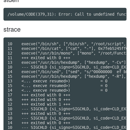
strace
10    execve("/bin/sh", ["/bin/sh", "/root/script", "
11    execve("/bin/cat", ["cat", "-"], 0x7feb5245ff00
12    execve("/usr/bin/mono", ["mono", "/root/Functio
11    +++ exited with 0 +++

13    execve("/usr/bin/hexdump", ["hexdump", "-Cv"], 
10    --- SIGCHLD {si_signo=SIGCHLD, si_code=CLD_EXIT
14    execve("/bin/sed", ["sed", "s/^00000000  ef bb 
15    execve("/usr/bin/hexdump", ["hexdump", "-R"], 0
13    <... execve resumed>)             = 0

15    <... execve resumed>)             = 0

14    <... execve resumed>)             = 0

17    +++ exited with 0 +++

16    +++ exited with 0 +++

12    +++ exited with 1 +++

10    --- SIGCHLD {si_signo=SIGCHLD, si_code=CLD_EXIT
13    +++ exited with 0 +++

10    --- SIGCHLD {si_signo=SIGCHLD, si_code=CLD_EXIT
14    +++ exited with 0 +++

10    --- SIGCHLD {si_signo=SIGCHLD, si_code=CLD_EXIT