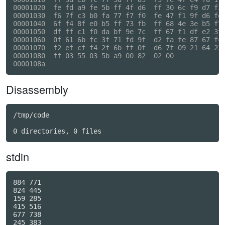
00001020  fe fd a9 fe 5b ff 4f d6  ff 30 6c f9 d7 f3 
00001030  f6 7f c3 b0 fa 77 f7 f0  fe 47 f1 9f d6 fe 
00001040  6f f4 8f e0 b5 ff 73 fb  ff 68 4e 3e b5 f7 
00001050  df ff c1 f0 da bf 9e 7c  ff 67 f1 df e2 3f 
00001060  0f 61 6b fc 3f 71 fd 9f  d2 fa fe 87 67 fc 
00001070  f2 ef cf f4 2f 6b ff 0f  d6 7f 09 21 64 22 
00001080  ff 03 55 03 5b a9 00 82  02 00             
Disassembly
/tmp/code

stdin
884 771

824 445

159 285

415 516

677 738

245 383
