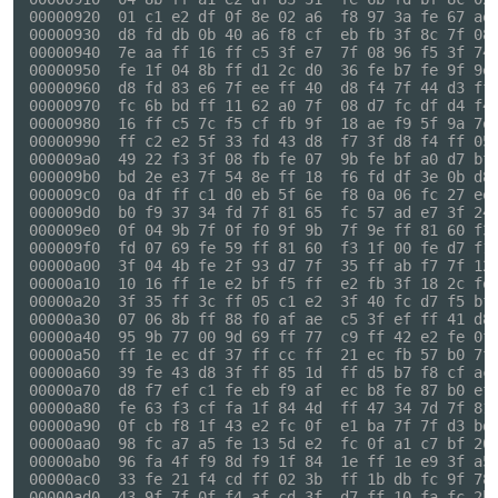
00000920  01 c1 e2 df 0f 8e 02 a6  f8 97 3a fe 67 ae 
00000930  d8 fd db 0b 40 a6 f8 cf  eb fb 3f 8c 7f 08 
00000940  7e aa ff 16 ff c5 3f e7  7f 08 96 f5 3f 74 
00000950  fe 1f 04 8b ff d1 2c d0  36 fe b7 fe 9f 9e 
00000960  d8 fd 83 e6 7f ee ff 40  d8 f4 7f 44 d3 ff
00000970  fc 6b bd ff 11 62 a0 7f  08 d7 fc df d4 f4 
00000980  16 ff c5 7c f5 cf fb 9f  18 ae f9 5f 9a 7e 
00000990  ff c2 e2 5f 33 fd 43 d8  f7 3f d8 f4 ff 05 
000009a0  49 22 f3 3f 08 fb fe 07  9b fe bf a0 d7 bf 
000009b0  bd 2e e3 7f 54 8e ff 18  f6 fd df 3e 0b d8 
000009c0  0a df ff c1 d0 eb 5f 6e  f8 0a 06 fc 27 ee 
000009d0  b0 f9 37 34 fd 7f 81 65  fc 57 ad e7 3f 24 
000009e0  0f 04 9b 7f 0f f0 9f 9b  7f 9e ff 81 60 f3 
000009f0  fd 07 69 fe 59 ff 81 60  f3 1f 00 fe d7 f1 
00000a00  3f 04 4b fe 2f 93 d7 7f  35 ff ab f7 7f 12 
00000a10  10 16 ff 1e e2 bf f5 ff  e2 fb 3f 18 2c fe 
00000a20  3f 35 ff 3c ff 05 c1 e2  3f 40 fc d7 f5 bf 
00000a30  07 06 8b ff 88 f0 af ae  c5 3f ef ff 41 d8 
00000a40  95 9b 77 00 9d 69 ff 77  c9 ff 42 e2 fe 0f 
00000a50  ff 1e ec df 37 ff cc ff  21 ec fb 57 b0 7f 
00000a60  39 fe 43 d8 3f ff 85 1d  ff d5 b7 f8 cf ac 
00000a70  d8 f7 ef c1 fe eb f9 af  ec b8 fe 87 b0 ef 
00000a80  fe 63 f3 cf fa 1f 84 4d  ff 47 34 7d 7f 81 
00000a90  0f cb f8 1f 43 e2 fc 0f  e1 ba 7f 7f d3 bd 
00000aa0  98 fc a7 a5 fe 13 5d e2  fc 0f a1 c7 bf 20 
00000ab0  96 fa 4f f9 8d f9 1f 84  1e ff 1e e9 3f a5 
00000ac0  33 fe 21 f4 cd ff 02 3b  ff 1b db fc 9f 78 
00000ad0  43 9f 7f 0f f4 af cd 3f  d7 ff 10 fa fc 2b 