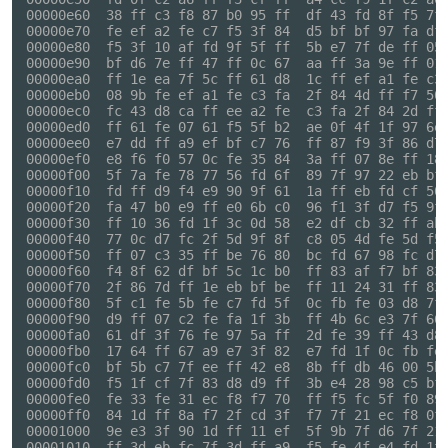
00000e60  38 ff c3 f8 87 b0 95 ff  df 43 fd 8f f5 7f 
00000e70  fe ef a2 fe c7 f5 3f 84  d5 bf bf 97 fa df 
00000e80  f5 3f 10 af fd 9f 5f ff  5b e7 7f de ff 05 
00000e90  bf d6 7e ff 47 ff 0c 67  aa ff 3a 9e ff 01 
00000ea0  ff 1e ea 7f 5c ff 61 d8  1c ff ef a1 fe c3 
00000eb0  08 9b fe ef a1 fe c3 fa  2f 84 4d ff f7 50 
00000ec0  fc 43 d8 ca ff ee a2 fe  c3 fa 2f 84 2d ff 
00000ed0  ff 61 fe 07 61 f5 5f b2  ae 0f 4f 1f 97 6e 
00000ee0  e7 dd ff a9 ef bf c7 76  ff 87 f9 3f 86 d7 
00000ef0  e8 f6 f0 57 0c fe 35 84  3a ff 07 8e ff 18 
00000f00  5f 7a fe 78 77 56 fd 6f  89 7f 97 22 eb bf 
00000f10  fd ff d9 f4 e9 90 9f 61  1a ff eb fd cf 50 
00000f20  fa 47 b0 e9 ff e0 6b c0  96 f1 3f d7 f5 9f 
00000f30  ff 10 36 fd 1f 3c 0d 58  e2 df cb 32 ff ab 
00000f40  77 0c d7 fc 2f 5d 9f 8f  c8 05 4d fe 5d f5 
00000f50  ff 07 c3 35 ff be 76 80  bc fd 67 98 fc d7 
00000f60  f4 8f 62 df bf 5c 1c b0  ff 83 af f7 bf 83 
00000f70  2f 86 7d ff 1e eb bf be  ff 11 24 31 ff 83 
00000f80  5f c1 fe 5b fe c7 fd 5f  0c fb fe 03 d8 7f 
00000f90  d9 ff 07 c2 fe fa 1f 3b  ff 4b 6c e3 7f 66 
00000fa0  61 df 3f 76 fe 97 5a ff  2d fe 39 ff 43 d8 
00000fb0  17 64 ff 67 a9 e7 3f 82  e7 fd 1f 0c fb fe 
00000fc0  bf 5b c7 7f ee ff 42 e8  8b ff db 46 00 5b 
00000fd0  f5 1f cf 7f 83 d8 d9 ff  3b e4 28 98 c5 bf 
00000fe0  fe 33 fe 31 ec f8 f7 70  ff f5 fc 5f f0 89 
00000ff0  84 1d ff 8a f7 2f cd 3f  f7 7f 21 ec f8 0f 
00001000  9e e3 3f 90 1d ff 11 ef  5f 9b 7f d6 7f 21 
00001010  ff 3d eb fc 7f 3d ff a9  f5 fe 4f e4 fd 1f 