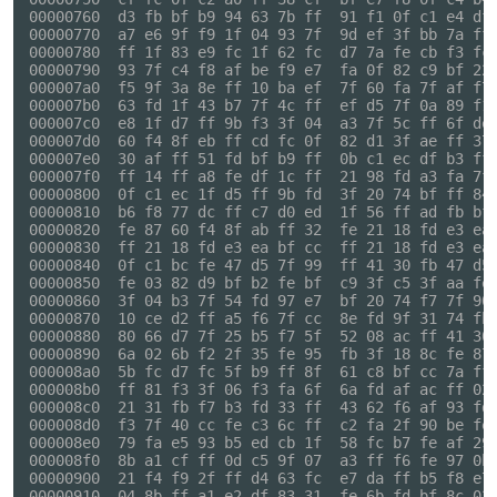
000008e0  79 fa e5 93 b5 ed cb 1f  58 fc b7 fe af 29 
000008f0  8b a1 cf ff 0d c5 9f 07  a3 ff f6 fe 97 0b 
00000900  21 f4 f9 2f ff d4 63 fc  e7 da ff b5 f8 e7 
00000910  04 8b ff a1 e2 df 83 31  fe 6b fd bf 8c 02 