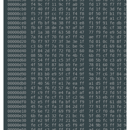
00000ca0  f4 9c ff 11 9c ff a0 75  fd 17 95 f7 ff 30 
00000cb0  f7 40 ff 21 d5 fa 8f f2  fd 1f 0c 3d fe 15 
00000cc0  f5 7f 8f cc ff 21 f4 f8  0f 50 ff b1 f9 67 
00000cd0  a1 c7 7f 84 fa 6f f3 7f  64 fe 0f a1 c7 7f 
00000ce0  af fb bf 9a 38 ff 43 e8  f1 9f 91 fe db f9 
00000cf0  fb 6f 18 de fa 97 af bf  7f 73 dc cf 30 f9 
00000d00  bf 1a 38 ff 63 58 fd 47  77 f9 fe e9 5d b1 
00000d10  7a f4 cf 70 fd e7 ff 42  ae f7 ff 3c d7 7f 
00000d20  fb f7 97 77 3f 3e 3e 1f  fd 01 0c f8 8f 7c 
00000d30  c3 6b ff 7a f9 1c be 9c  19 ff d1 69 6a f1 
00000d40  1f 84 2d ff 72 f0 17 60  8a 7f 97 6b fc 0b 
00000d50  08 5b fe fd 79 fe 4b fc  6b f5 cf fd 7f 0c 
00000d60  f5 54 ff a1 c5 3f c7 7f  08 5b fe c3 a9 fe 
00000d70  4f 58 ff 87 b0 b9 fe 3f  78 01 60 f0 1f 52 
00000d80  f8 94 39 ff 43 d8 f4 ef  cf f4 bf 9c ff f0 
00000d90  ff 83 b0 e9 5f cf f4 9f  9a 7f c6 3f 84 ad 
00000da0  99 f9 5f 6c e3 3f d7 7f  20 b6 fc fb 53 fd 
00000db0  7f 40 56 ff e1 7e ea ff  a1 d5 ff e8 1f c2 
00000dc0  47 bc f6 f2 57 4c fe eb  f9 6f 1f 58 ff c3 
00000dd0  7f c9 ff f5 e4 fa bf af  e3 bf f2 fd 5f 0c 
00000de0  ef a2 fe cf f1 1f c2 96  ff 53 eb ff 92 59 
00000df0  b2 e5 ff d4 fa bf 6f f9  1f ef ff 61 d8 5a 
00000e00  45 fe cf fa 1f 84 2d ff  77 91 ff 33 fe 21 
00000e10  f5 6e f2 7f 69 f9 3f df  7f c7 f0 da ff 1d 
00000e20  6b fe a3 32 fe 21 bc f6  5f d6 7f fe cb c9 
00000e30  d7 e2 9f f7 7f 21 6c f9  bf 8b fc 9f f5 1f 
00000e40  fe cf 5c ff 65 e5 f9 4f  24 9b f3 ff 3d 9c 
00000e50  fd 0f c2 a6 ff f3 cf ff  a4 cc f9 1f c2 a6 