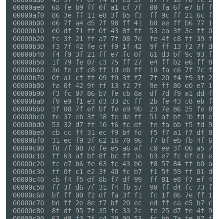
00000ae0  68 fe b9 ff 0f a1 cf 7f  00 fa 6f e7 bf f9 
00000af0  86 3e ff 11 e8 3f b5 f3  ff 9c ff 21 6c fa 
00000b00  d6 7f a4 d5 7f 98 ff 41  b8 ee ff b6 77 1f 
00000b10  e0 df 71 ff 0f 43 8f ff  53 ea 3f 3c ff 01 
00000b20  fc 3f 21 ff a7 7f 08 7d  fe 4f c8 ff 39 ff 
00000b30  f3 7f 42 fe cf f9 1f 42  9f ff 13 f2 7f d6 
00000b40  f4 f9 3f 21 ff e7 fc 0f  61 d3 bf 9c 93 ff 
00000b50  1f 79 fe 07 c3 75 ff 27  e4 ff b2 e6 ff 8c 
00000b60  3d fe cf c8 ff 1d eb ff  10 fa c6 7f 7c fe 
00000b70  0f a1 cf ff 09 f9 3f f7  7f 20 f4 f9 3f 21 
00000b80  fa 0f 42 9f ff 13 f2 7f  9e ff 80 d0 e7 1f 
00000b90  f3 fc 07 86 b7 fe cb 8a  df 7d f9 a1 dd fb 
00000ba0  f9 e9 f1 e3 d3 33 2c ff  2b fe 43 c8 eb fa 
00000bb0  3f 08 7f ef bf fe e9 9b  23 7e 86 25 fe 8b 
00000bc0  fe 37 eb 3f 18 fe de ff  51 af bf 1b fd e7 
00000bd0  53 32 d7 ff 10 f6 fc df  fe fa bb f5 fd 97 
00000be0  cb cc ff 31 ec f9 bf fd  f5 f7 a1 f7 df 85 
00000bf0  31 ec f9 3f 62 16 70 96  f7 bf eb fb 4f 65 
00000c00  fd 7f 08 7d fe e5 a6 af  c0 ee 3f 06 a5 7f 
00000c10  ff 63 af bf 8f bc ff 1e  b3 e7 fc 0f c1 e2 
00000c20  fc e7 b6 fe 63 fc 43 b0  f8 57 84 ff b0 ae 
00000c30  ff 0f c1 e2 3f 40 fc b7  f1 5f 59 ff 81 d0 
00000c40  cb f4 f5 df 8b f7 df 99  ff 81 e8 f7 ef 41 
00000c50  ff 3f d6 7f 31 f4 fb 57  90 ff d4 fc 73 ff 
00000c60  bf ff 00 f2 df fa 3f f1  fc 1f 86 7e ff 11 
00000c70  bd ff 2e 8e f7 bf 20 ec  ed ff ca e5 b7 c7 
00000c80  8f df 95 7f 35 fc 33 2c  fe 25 d7 fe 4f 9e 
00000c90  63 d8 f3 7f c4 29 00 53  fc bb 7a fe 97 fd 