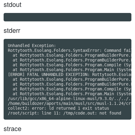
stdout
stderr
Unhandled Exception:

Rottytooth.Esolang.Folders.SyntaxError: Command faile
  at Rottytooth.Esolang.Folders.ProgramBuilderPure.Pa
  at Rottytooth.Esolang.Folders.ProgramBuilderPure.Bu
  at Rottytooth.Esolang.Folders.Program.Compile (Syst
  at Rottytooth.Esolang.Folders.Program.Main (System.
[ERROR] FATAL UNHANDLED EXCEPTION: Rottytooth.Esolang
  at Rottytooth.Esolang.Folders.ProgramBuilderPure.Pa
  at Rottytooth.Esolang.Folders.ProgramBuilderPure.Bu
  at Rottytooth.Esolang.Folders.Program.Compile (Syst
  at Rottytooth.Esolang.Folders.Program.Main (System.
/usr/lib/gcc/x86_64-alpine-linux-musl/9.3.0/../../../
/home/buildozer/aports/main/musl/src/musl-1.1.24/crt/
collect2: error: ld returned 1 exit status

strace