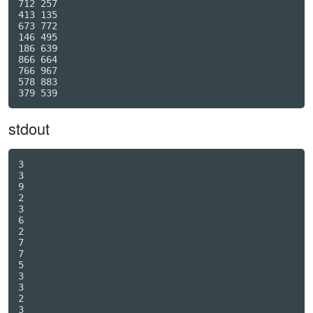
712 257

413 135

673 772

146 495

186 639

866 664

766 967

578 883

stdout
3

3

9

2

3

6

2

7

7

5

3

3

2

3
