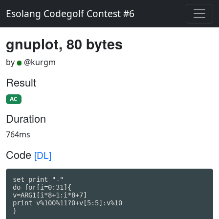
Esolang Codegolf Contest #6
gnuplot, 80 bytes
by
@kurgm
Result
AC
Duration
764ms
Code
[DL]
set print "-"

do for[i=0:31]{

v=ARG1[i*8+1:i*8+7]

print v%100%11?0+v[5:5]:v%10

}