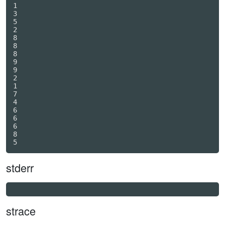
1

3

5

2

8

8

8

9

9

2

1

7

4

6

6

6

8

stderr
strace