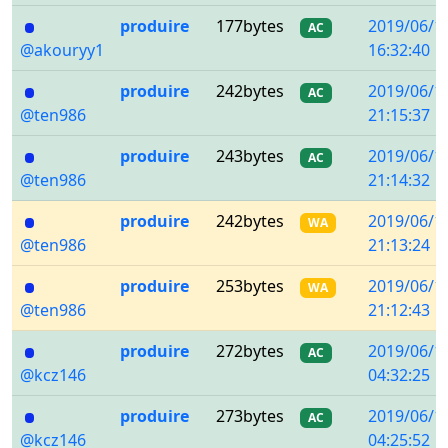
produire
177bytes
2019/06/1
AC
@akouryy1
16:32:40
produire
242bytes
2019/06/1
AC
@ten986
21:15:37
produire
243bytes
2019/06/1
AC
@ten986
21:14:32
produire
242bytes
2019/06/1
WA
@ten986
21:13:24
produire
253bytes
2019/06/1
WA
@ten986
21:12:43
produire
272bytes
2019/06/1
AC
@kcz146
04:32:25
produire
273bytes
2019/06/1
AC
@kcz146
04:25:52