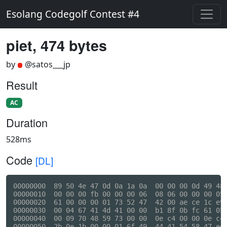
Esolang Codegolf Contest #4
piet, 474 bytes
by
@satos___jp
Result
AC
Duration
528ms
Code
[DL]
00000000  89 50 4e 47 0d 0a 1a 0a  00 00 00 0d 49 48 
00000010  00 00 00 fb 00 00 00 06  08 06 00 00 00 05 
00000020  61 00 00 00 01 73 52 47  42 00 ae ce 1c e9 
00000030  00 04 67 41 4d 41 00 00  b1 8f 0b fc 61 05 
00000040  00 09 70 48 59 73 00 00  0e c4 00 00 0e c4 
00000050  2b 0e 1b 00 00 01 6f 49  44 41 54 58 47 ed 