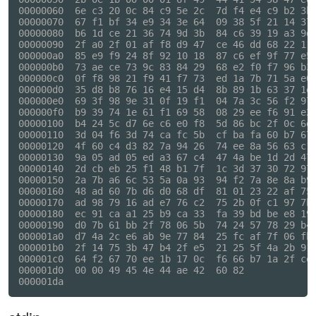
00000060  6e c3 20 0c 84 c9 5e 2c  7d f4 e4 c9 b2 3b 
00000070  67 f1 bf 34 e9 34 3e 64  09 38 5f 21 14 37 
00000080  b6 1d ce 21 36 74 9d 3b  84 c6 39 19 a3 9d 
00000090  2f a0 2f 01 af f8 d9 47  ce 46 dd 68 22 11 
000000a0  85 e9 f9 24 8f 92 10 18  87 c6 ef 9f 77 e5 
000000b0  73 ae ce 73 9c 83 84 29  68 e2 f0 f7 96 b3 
000000c0  0f f8 98 21 f9 41 f7 73  ed 1a 7b 71 5a e0 
000000d0  35 d8 b8 76 16 e4 15 d4  8b 89 1b 63 37 1e 
000000e0  69 3f 98 9e 31 0f 19 f1  04 7a 3c 56 f2 97 
000000f0  b9 39 74 1e 61 f1 69 58  08 29 ee f6 91 e2 
00000100  b4 24 5c d7 6e c6 e0 f8  5d 86 bc 2f 0c 6e 
00000110  3d 04 f6 3d 74 ca fc 5b  cf ba fa 60 b7 67 
00000120  4f 60 c4 d3 82 7a 94 26  74 ee 8a 56 63 c1 
00000130  9a 05 ad 05 ed a3 67 c4  47 4a be 1d 2d 47 
00000140  2d cb eb 25 f1 48 b1 7f  1c 3d 37 30 72 97 
00000150  2a 7b a6 6c 53 5a 0a 93  94 f2 7a 8e 8a b9 
00000160  48 ad 60 7b d6 d0 68 df  81 01 23 22 af 75 
00000170  ad 98 79 16 ad e7 76 c2  75 2b 0f c1 97 7b 
00000180  ec 91 ca a1 25 b9 ca 33  fa 39 bd be e8 19 
00000190  d0 7b 61 bb 2f 78 06 5b  74 24 57 78 29 b4 
000001a0  d7 4a 2c e6 ab 9e 77 84  25 fc af 7f 06 fb 
000001b0  2f 14 75 3b 47 b4 2f e5  21 25 5f 4a 2b 91 
000001c0  64 f2 67 70 ee 1b 17 0c  f6 66 b7 1a 2f ce 
000001d0  00 00 49 45 4e 44 ae 42  60 82             