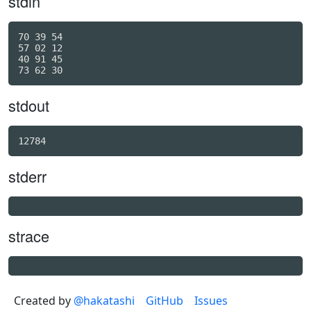
stdin
70 39 54

57 02 12

40 91 45

stdout
12784
stderr
strace
Created by
@hakatashi
GitHub
Issues