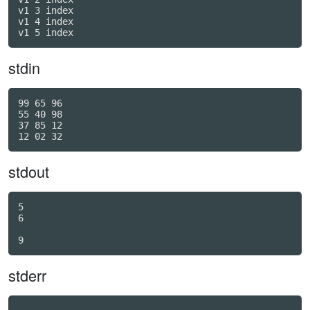
v1 3 index

v1 4 index

stdin
99 65 96

55 40 98

37 85 12

stdout
5

6

9
stderr