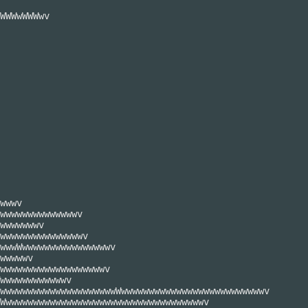
WWWwWWWwv

wwwv

wwwwwwwwwwwwwwv

wwwwwwwv

wwwwwwwwwwwwwwwv

wwwWwwwwwwwwwwwwwwwwv

wwwwwv

wwwwwwwwwwwwwwwwwwwv

wwwwwwwwwwwwv

wwwwwwwwwwwwwwwwwwwwwWwwwwwwwwwwwwwwwwwwwwwwwwwwv

Wwwwwwwwwwwwwwwwwwwwwwwwwwwwwwwwwwwwwv
