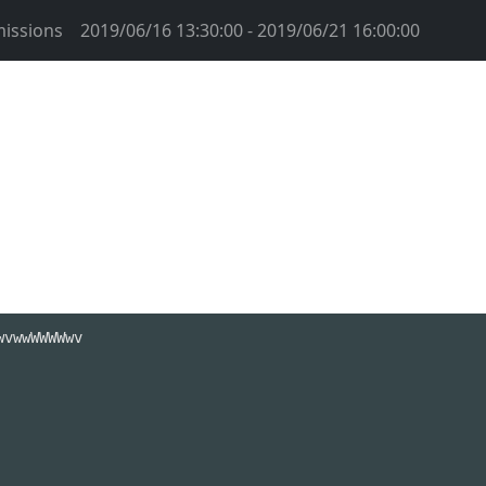
issions
2019/06/16 13:30:00 - 2019/06/21 16:00:00
wWWWWwv
