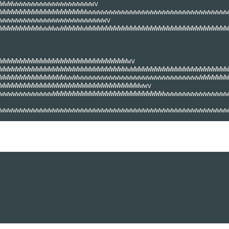
WwWwwwwwwwwwwwwwwwwwwwwv

WWWWWWWWWWWWWWWWWWWWWwwwwwwwwwwwwwwwwwwwwwwwwwwwwwwwwwww
wwwwwwwwwwwwwwwwwwwwwwwwwwv

WWWWWWWWWWwwWwwWWWWWwWWWWWWWWWWWWWWWWWWWWWWWWWWWWWWWWWWW
WWWWWWWWWWWWWWWWWWWWWWWWWWWWWWWwv

WWWWWWWWWWWWWWWWWWWWWWWWWWWWWWWwWWWWWWWWWWWWWWWWWWWWWWWW
WWWWWWWWWWWWWWWWwwWwwwwwwwwwwwwwwwwwwwwwwwwwwwwwwWWWWWWW
WWWWWWWWWWWWWWWWWWWWWWWWWWWWWWWWWWwwv

wwwwwwwwwwwwwWWWWWWWWWWWWWWWWWWWWWWWWWWWwwwwwwwwwwwwwwww
          
