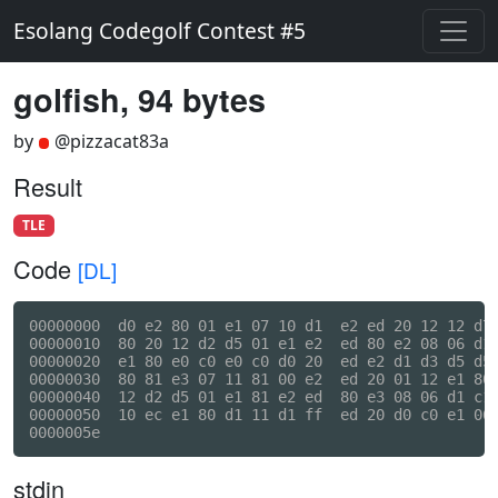
Esolang Codegolf Contest #5
golfish, 94 bytes
by
@pizzacat83a
Result
TLE
Code
[DL]
00000000  d0 e2 80 01 e1 07 10 d1  e2 ed 20 12 12 d7 
00000010  80 20 12 d2 d5 01 e1 e2  ed 80 e2 08 06 d1 
00000020  e1 80 e0 c0 e0 c0 d0 20  ed e2 d1 d3 d5 d5 
00000030  80 81 e3 07 11 81 00 e2  ed 20 01 12 e1 80 
00000040  12 d2 d5 01 e1 81 e2 ed  80 e3 08 06 d1 c1 
00000050  10 ec e1 80 d1 11 d1 ff  ed 20 d0 c0 e1 06 
stdin