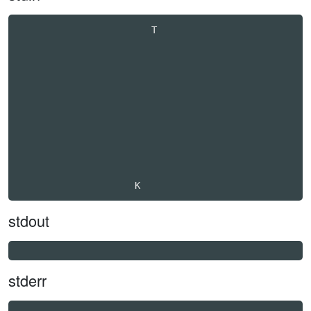
                        T                         

stdout
stderr