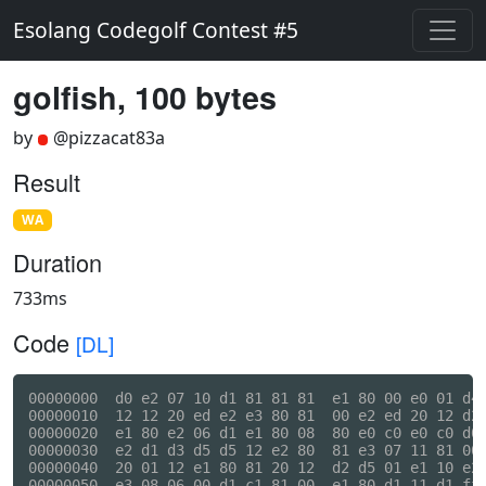
Esolang Codegolf Contest #5
golfish, 100 bytes
by
@pizzacat83a
Result
WA
Duration
733ms
Code
[DL]
00000000  d0 e2 07 10 d1 81 81 81  e1 80 00 e0 01 d4 
00000010  12 12 20 ed e2 e3 80 81  00 e2 ed 20 12 d2 
00000020  e1 80 e2 06 d1 e1 80 08  80 e0 c0 e0 c0 d0 
00000030  e2 d1 d3 d5 d5 12 e2 80  81 e3 07 11 81 00 
00000040  20 01 12 e1 80 81 20 12  d2 d5 01 e1 10 e2 
00000050  e3 08 06 00 d1 c1 81 00  e1 80 d1 11 d1 ff 