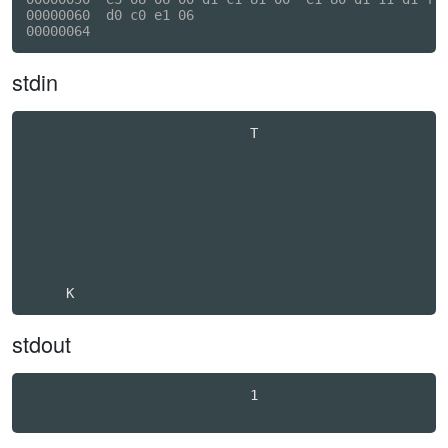
00000060  d0 c0 e1 06                                
stdin
                            T                     

stdout
                            1
