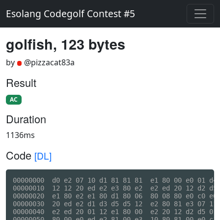
Esolang Codegolf Contest #5
golfish, 123 bytes
by
@pizzacat83a
Result
AC
Duration
1136ms
Code
[DL]
00000000  d0 e2 07 10 d1 81 81 81  e1 80 00 e0 01 d4 
00000010  12 12 20 ed e2 e3 80 e2  e2 ed 20 12 d2 d5 
00000020  e1 80 e2 e1 80 d1 80 06  80 08 80 e0 c0 e0 
00000030  20 ed e2 d1 d3 d5 d5 12  e2 80 81 e3 07 11 
00000040  e2 ed 20 01 12 e1 80 00  e2 20 12 d2 d5 01 
00000050  80 00 e0 ed e2 81 00 e3  10 80 81 00 e0 c1 