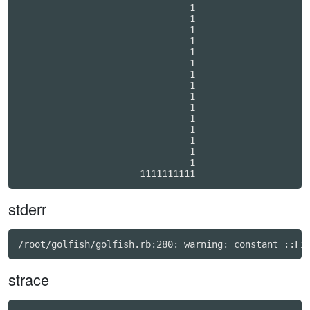
                               1

                               1

                               1

                               1

                               1

                               1

                               1

                               1

                               1

                               1

                               1

                               1

                               1

                               1

                               1

                      1111111111
stderr
strace