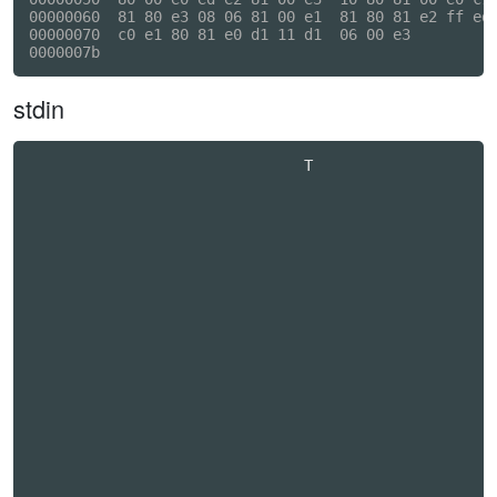
00000060  81 80 e3 08 06 81 00 e1  81 80 81 e2 ff ed 
00000070  c0 e1 80 81 e0 d1 11 d1  06 00 e3          
stdin
                               T                  
