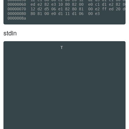
00000060  ed e2 82 e3 10 80 82 00  e0 c1 d1 e2 82 80 
00000070  12 d2 d5 06 e1 82 80 81  00 e2 ff ed 20 d0 
00000080  80 81 00 e0 d1 11 d1 06  00 e3             
stdin
                       T                          
