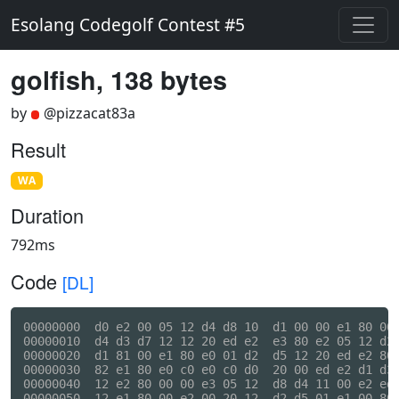
Esolang Codegolf Contest #5
golfish, 138 bytes
by
@pizzacat83a
Result
WA
Duration
792ms
Code
[DL]
00000000  d0 e2 00 05 12 d4 d8 10  d1 00 00 e1 80 00 
00000010  d4 d3 d7 12 12 20 ed e2  e3 80 e2 05 12 d2 
00000020  d1 81 00 e1 80 e0 01 d2  d5 12 20 ed e2 80 
00000030  82 e1 80 e0 c0 e0 c0 d0  20 00 ed e2 d1 d3 
00000040  12 e2 80 00 00 e3 05 12  d8 d4 11 00 e2 ed 
00000050  12 e1 80 00 e2 00 20 12  d2 d5 01 e1 00 80 