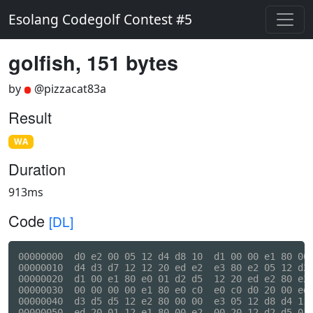
Esolang Codegolf Contest #5
golfish, 151 bytes
by
@pizzacat83a
Result
WA
Duration
913ms
Code
[DL]
00000000  d0 e2 00 05 12 d4 d8 10  d1 00 00 e1 80 00 
00000010  d4 d3 d7 12 12 20 ed e2  e3 80 e2 05 12 d2 
00000020  d1 00 e1 80 e0 01 d2 d5  12 20 ed e2 80 e2 
00000030  00 00 00 00 e1 80 e0 c0  e0 c0 d0 20 00 ed 
00000040  d3 d5 d5 12 e2 80 00 00  e3 05 12 d8 d4 11 
00000050  ed 20 01 12 e1 80 00 e2  00 20 12 d2 d5 01 