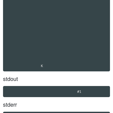
stdout
stderr