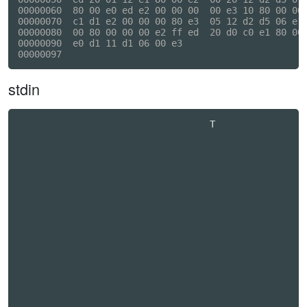
00000060  80 00 e0 ed e2 00 00 00  00 e3 10 80 00 00 
00000070  c1 d1 e2 00 00 00 80 e3  05 12 d2 d5 06 e1 
00000080  00 80 00 00 00 e2 ff ed  20 d0 c0 e1 80 00 
00000090  e0 d1 11 d1 06 00 e3                       
stdin
                                   T              
